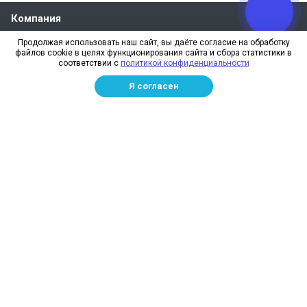
Компания
О компании
Продолжая использовать наш сайт, вы даёте согласие на обработку
файлов cookie в целях функционирования сайта и сбора статистики в
Реквизиты
соответствии с
политикой конфиденциальности
Лицензии
Я согласен
Отзывы
Бренды
Наше производство
Информация для дилеров
Сотрудники
Изготовление и монтаж
Доставка и оплата
Каталог
Сетка заградительная
Спортивные сети
Защитные сети для стройплощадок