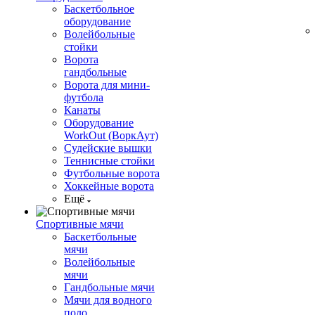
Баскетбольное
оборудование
Волейбольные
стойки
Ворота
гандбольные
Ворота для мини-
футбола
Канаты
Оборудование
WorkOut (ВоркАут)
Судейские вышки
Теннисные стойки
Футбольные ворота
Хоккейные ворота
Ещё
Спортивные мячи
Баскетбольные
мячи
Волейбольные
мячи
Гандбольные мячи
Мячи для водного
поло