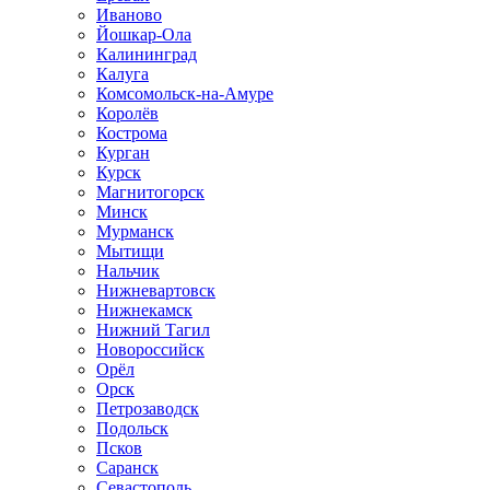
Иваново
Йошкар-Ола
Калининград
Калуга
Комсомольск-на-Амуре
Королёв
Кострома
Курган
Курск
Магнитогорск
Минск
Мурманск
Мытищи
Нальчик
Нижневартовск
Нижнекамск
Нижний Тагил
Новороссийск
Орёл
Орск
Петрозаводск
Подольск
Псков
Саранск
Севастополь