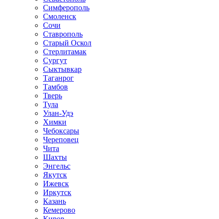
Симферополь
Смоленск
Сочи
Ставрополь
Старый Оскол
Стерлитамак
Сургут
Сыктывкар
Таганрог
Тамбов
Тверь
Тула
Улан-Удэ
Химки
Чебоксары
Череповец
Чита
Шахты
Энгельс
Якутск
Ижевск
Иркутск
Казань
Кемерово
Киров