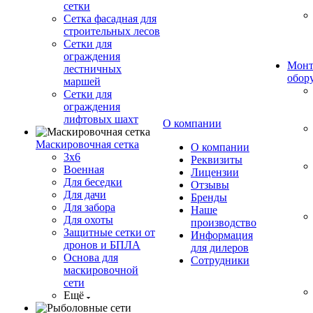
сетки
Сетка фасадная для
строительных лесов
Сетки для
ограждения
Монт
лестничных
обор
маршей
Сетки для
ограждения
лифтовых шахт
О компании
Маскировочная сетка
О компании
3х6
Реквизиты
Военная
Лицензии
Для беседки
Отзывы
Для дачи
Бренды
Для забора
Наше
Для охоты
производство
Защитные сетки от
Информация
дронов и БПЛА
для дилеров
Основа для
Сотрудники
маскировочной
сети
Ещё