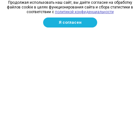
Продолжая использовать наш сайт, вы даёте согласие на обработку
Каталог
файлов cookie в целях функционирования сайта и сбора статистики в
соответствии с
политикой конфиденциальности
Полезная информация
Я согласен
Наши контакты
+7 (903) 081-63-35
пн – пт: с 9:00 до 20:00
сб: с 9:00 до 16:00
вс: с 9:00 до 15:00
460056, г. Оренбург, Загородное ш., 3
info@sezus.ru
Сезус © 2010-2026, Сетевязальная фабрика в Оренбурге
Соглашение на обработку персональных данных