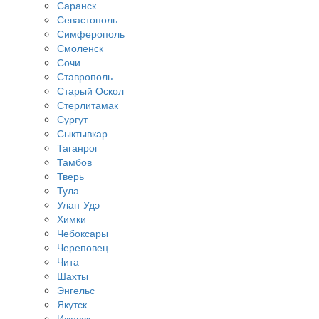
Саранск
Севастополь
Симферополь
Смоленск
Сочи
Ставрополь
Старый Оскол
Стерлитамак
Сургут
Сыктывкар
Таганрог
Тамбов
Тверь
Тула
Улан-Удэ
Химки
Чебоксары
Череповец
Чита
Шахты
Энгельс
Якутск
Ижевск